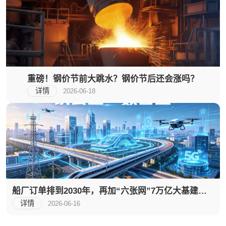
重磅！钢价节前大跳水？钢价节后还会涨吗？
详情
2026-06-18
船厂订单排到2030年，再加“六张网”7万亿大基建，
钢价这波有戏！
详情
2026-06-16