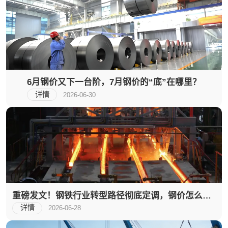
6月钢价又下一台阶，7月钢价的“底”在哪里？
详情
2026-06-30
重磅发文！钢铁行业转型路径彻底定调，钢价怎么
走？
详情
2026-06-28