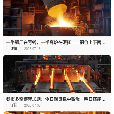
一半钢厂在亏钱，一半高炉在硬扛——钢价上下两
难，现在是采购机会吗？
详情
2026-07-16
钢市多空博弈加剧：今日现货稳中微涨，明日还能涨
吗？
详情
2026-07-09