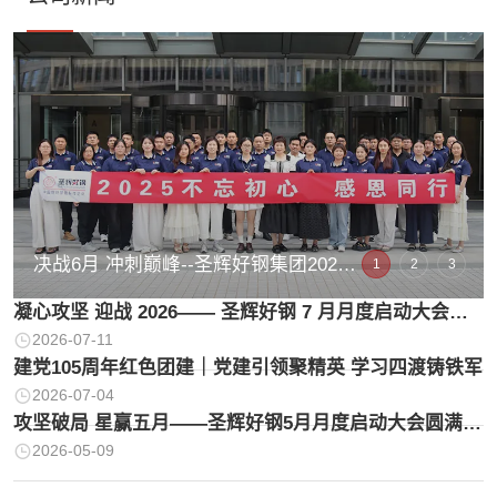
决战6月 冲刺巅峰--圣辉好钢集团2025
1
2
3
年6月启动会暨2024年年度表彰大会隆
凝心攻坚 迎战 2026—— 圣辉好钢 7 月月度启动大会暨
重举行！
年中盛会圆满成功
2026-07-11
建党105周年红色团建｜党建引领聚精英 学习四渡铸铁军
2026-07-04
攻坚破局 星赢五月——圣辉好钢5月月度启动大会圆满成
功
2026-05-09