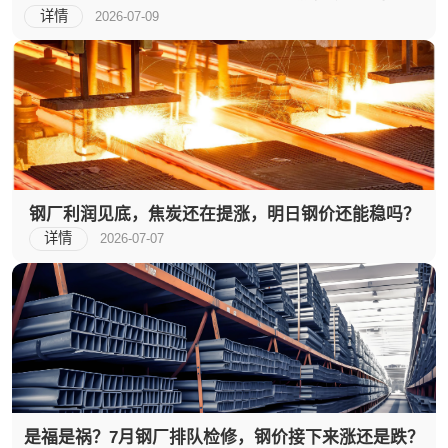
吗？
详情
2026-07-09
钢厂利润见底，焦炭还在提涨，明日钢价还能稳吗？
详情
2026-07-07
是福是祸？7月钢厂排队检修，钢价接下来涨还是跌？