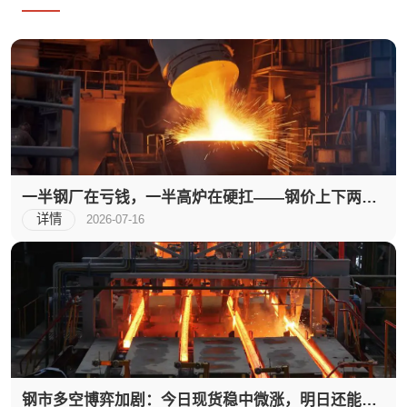
一半钢厂在亏钱，一半高炉在硬扛——钢价上下两
难，现在是采购机会吗？
详情
2026-07-16
钢市多空博弈加剧：今日现货稳中微涨，明日还能涨