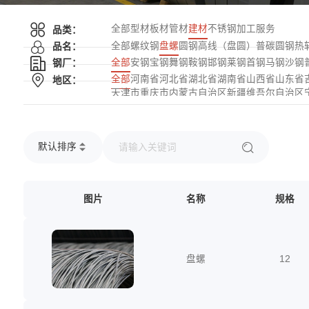
全部
型材
板材
管材
建材
不锈钢
加工服务
品类：
全部
螺纹钢
盘螺
圆钢
高线（盘圆）
普碳圆钢
热
品名：
全部
安钢
宝钢
舞钢
鞍钢
邯钢
莱钢
首钢
马钢
沙钢
钢厂：
全部
河南省
河北省
湖北省
湖南省
山西省
山东省
地区：
天津市
重庆市
内蒙古自治区
新疆维吾尔自治区
默认排序
图片
名称
规格
盘螺
12