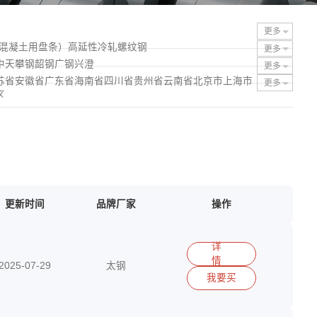
更多
力混凝土用盘条）
高延性冷轧螺纹钢
更多
中天
攀钢
韶钢
广钢
兴澄
更多
苏省
安徽省
广东省
海南省
四川省
贵州省
云南省
北京市
上海市
更多
区
更新时间
品牌厂家
操作
详
情
2025-07-29
太钢
我要买
15290417513