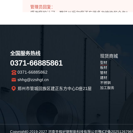
管理员回复：
感谢您的认可，期待以后和您还有很多次愉快的合作！
2025-11-08 14:06:11
用户名：e**
全国服务热线
看着还不错的感觉，不知道是真是假!
现货商城
2025-11-07
0371-66885861
型材
板材
0371-66885862
管材
管理员回复：
建材
shhg@zzshgt.cn
不锈钢
欢迎您实地考察，地址是：河南省郑州市管城回族区建正东方
加工服务
郑州市管城回族区建正东方中心D座21层
2025-11-07 14:04:29
用户名：网**
其它的都挺好，就是运输的时候下雨了，司机没有盖好雨布，有一
2025-11-05
Copyright© 2019-2027 河南圣辉好钢智能科技有限公司
豫ICP备2025126796