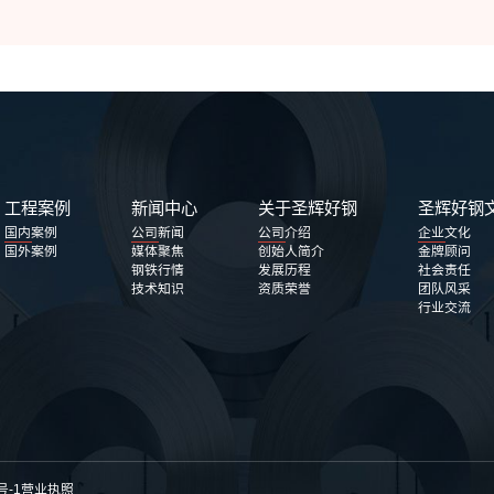
工程案例
新闻中心
关于圣辉好钢
圣辉好钢
国内案例
公司新闻
公司介绍
企业文化
国外案例
媒体聚焦
创始人简介
金牌顾问
钢铁行情
发展历程
社会责任
技术知识
资质荣誉
团队风采
行业交流
中心D座2115，到了之后可以打这个电话哦，1323178277
点点生锈，但不影响使用
号-1
营业执照