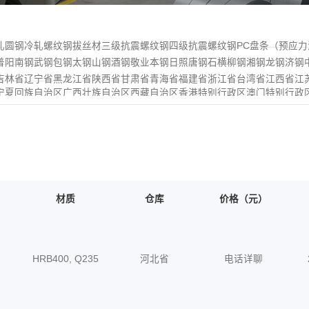
轧圆钢
冷轧螺纹钢
拔丝材
三级抗震螺纹钢
四级抗震螺纹钢
PC盘条（预应
普阳
南钢
武钢
包钢
太钢
山钢
酒钢
敬业
本钢
日照
唐钢
石横
柳钢
湘钢
龙钢
济钢
吉林省
辽宁省
黑龙江省
陕西省
甘肃省
青海省
福建省
浙江省
台湾省
江西省
江
宁夏回族自治区
广西壮族自治区
西藏自治区
香港特别行政区
澳门特别行政
材质
仓库
价格（元）
HRB400, Q235
河北省
电话详聊