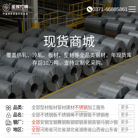
0371-66885861
现货商城
覆盖热轧、冷轧、板材、型材等全品类钢材，年现货库
存超10万吨，支持定制化采购。
品类：
全部
型材
板材
管材
建材
不锈钢
加工服务
更多
品名：
全部
不锈钢板
不锈钢棒
不锈钢管
不锈钢卷
更多
不锈钢扁钢
不锈钢圆钢
不锈钢带钢
不锈钢槽钢
钢厂：
全部
安钢
宝钢
舞钢
鞍钢
邯钢
莱钢
首钢
马钢
沙钢
更多
不锈钢工字钢
普阳
南钢
武钢
包钢
太钢
山钢
酒钢
敬业
本钢
日照
地区：
全部
河南省
河北省
湖北省
湖南省
山西省
山东省
更多
唐钢
石横
柳钢
湘钢
龙钢
济钢
中天
攀钢
韶钢
广钢
吉林省
辽宁省
黑龙江省
陕西省
甘肃省
青海省