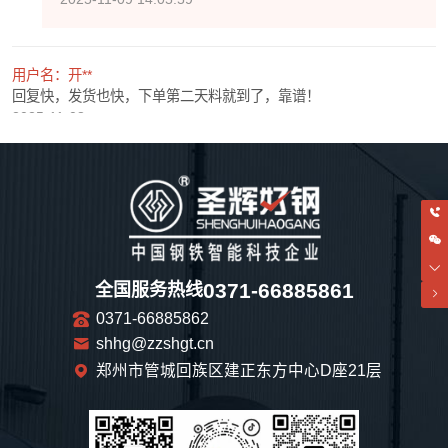
用户名：开**
回复快，发货也快，下单第二天料就到了，靠谱！
2025-11-08
管理员回复：
感谢您的认可，期待以后和您还有很多次愉快的合作！
2025-11-08 14:06:11
用户名：e**
0371-66885861
全国服务热线
看着还不错的感觉，不知道是真是假!
0371-66885862
2025-11-07
shhg@zzshgt.cn
郑州市管城回族区建正东方中心D座21层
管理员回复：
欢迎您实地考察，地址是：河南省郑州市管城回族区建正
东方中心D座2115，到了之后可以打这个电话哦，
1323178277