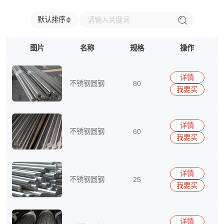
兴澄
福建省
浙江省
台湾省
江西省
江苏省
安徽省
广东省
海南省
四川省
贵州省
云南省
北京市
默认排序
上海市
天津市
重庆市
内蒙古自治区
新疆维吾尔自治区
宁夏回族自治区
图片
名称
规格
操作
广西壮族自治区
西藏自治区
香港特别行政区
澳门特别行政区
详情
不锈钢圆钢
80
我要买
15290417513
详情
不锈钢圆钢
60
我要买
15290417513
详情
不锈钢圆钢
25
我要买
15290417513
详情