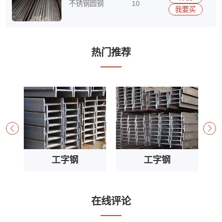
不锈钢圆钢
10
我要买
15290417513
热门推荐
工字钢
工字钢
在线评论