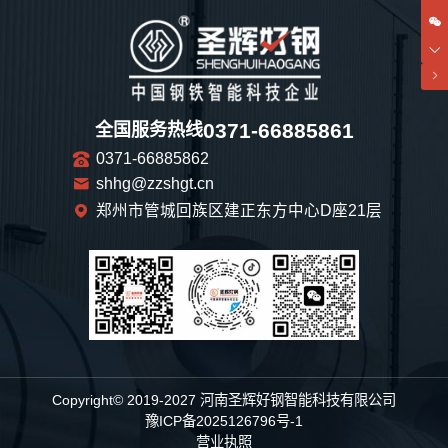
管理员回复：
感谢您的认可，期待以后和您还有很多次愉快的合作！
2025-11-08 14:06:11
用户名：e**
0371-66885861
全国服务热线
看着还不错的感觉，不知道是真是假!
0371-66885862
2025-11-07
shhg@zzshgt.cn
郑州市管城回族区建正东方中心D座21层
管理员回复：
欢迎您实地考察，地址是：河南省郑州市管城回族区建正
东方中心D座2115，到了之后可以打这个电话哦，
1323178277
2025-11-07 14:04:29
用户名：网**
Copyright© 2019-2027 河南圣辉好钢智能科技有限公司
其它的都挺好，就是运输的时候下雨了，司机没有盖好雨布，有一点
豫ICP备2025126796号-1
点生锈，但不影响使用
营业执照
2025-11-05