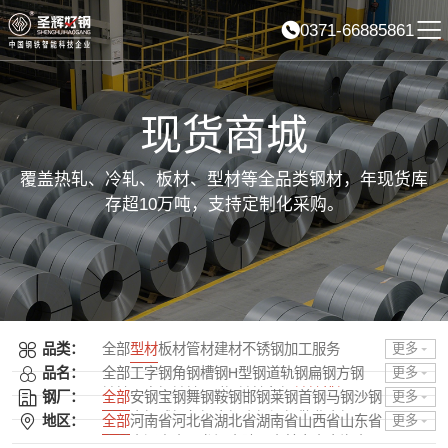
0371-66885861
现货商城
覆盖热轧、冷轧、板材、型材等全品类钢材，年现货库
存超10万吨，支持定制化采购。
品类：
全部
型材
板材
管材
建材
不锈钢
加工服务
更多
品名：
全部
工字钢
角钢
槽钢
H型钢
道轨钢
扁钢
方钢
更多
镀锌工字钢
镀锌H型钢
镀锌角钢
镀锌槽钢
钢厂：
全部
安钢
宝钢
舞钢
鞍钢
邯钢
莱钢
首钢
马钢
沙钢
更多
镀锌扁钢
普阳
南钢
武钢
包钢
太钢
山钢
酒钢
敬业
本钢
日照
地区：
全部
河南省
河北省
湖北省
湖南省
山西省
山东省
更多
唐钢
石横
柳钢
湘钢
龙钢
济钢
中天
攀钢
韶钢
广钢
吉林省
辽宁省
黑龙江省
陕西省
甘肃省
青海省