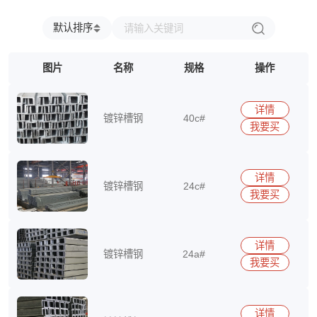
兴澄
福建省
浙江省
台湾省
江西省
江苏省
安徽省
广东省
海南省
四川省
贵州省
云南省
北京市
默认排序
上海市
天津市
重庆市
内蒙古自治区
新疆维吾尔自治区
宁夏回族自治区
图片
名称
规格
操作
广西壮族自治区
西藏自治区
香港特别行政区
澳门特别行政区
详情
镀锌槽钢
40c#
我要买
15290417513
详情
镀锌槽钢
24c#
我要买
15290417513
详情
镀锌槽钢
24a#
我要买
15290417513
详情