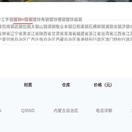
锌工字钢
镀锌H型钢
镀锌角钢
镀锌槽钢
镀锌扁钢
普阳
南钢
武钢
包钢
太钢
山钢
酒钢
敬业
本钢
日照
唐钢
石横
柳钢
湘钢
龙钢
济钢
吉林省
辽宁省
黑龙江省
陕西省
甘肃省
青海省
福建省
浙江省
台湾省
江西省
江
宁夏回族自治区
广西壮族自治区
西藏自治区
香港特别行政区
澳门特别行政
材质
仓库
价格（元）
5
Q355D
内蒙古自治区
电话详聊