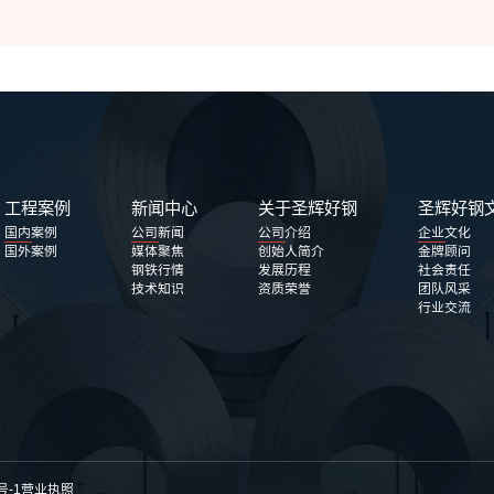
工程案例
新闻中心
关于圣辉好钢
圣辉好钢
国内案例
公司新闻
公司介绍
企业文化
国外案例
媒体聚焦
创始人简介
金牌顾问
钢铁行情
发展历程
社会责任
技术知识
资质荣誉
团队风采
行业交流
中心D座2115，到了之后可以打这个电话哦，1323178277
点点生锈，但不影响使用
号-1
营业执照