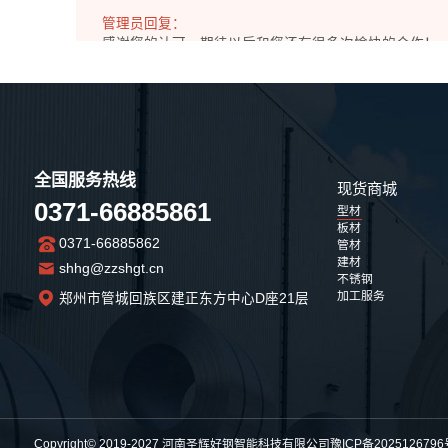
管理员回复：
感谢您的认可，期待以后和您还有很多次愉快的合作！
2025-11-08 14:06:11
用户名：e**
全国服务热线
看着还不错的感觉，不知道是真是假!
现货商城
2025-11-07
0371-66885861
型材
板材
0371-66885862
管材
管理员回复：
建材
shhg@zzshgt.cn
不锈钢
欢迎您实地考察，地址是：河南省郑州市管城回族区建正东方
加工服务
郑州市管城回族区建正东方中心D座21层
2025-11-07 14:04:29
用户名：网**
其它的都挺好，就是运输的时候下雨了，司机没有盖好雨布，有一
2025-11-05
Copyright© 2019-2027 河南圣辉好钢智能科技有限公司
豫ICP备2025126796