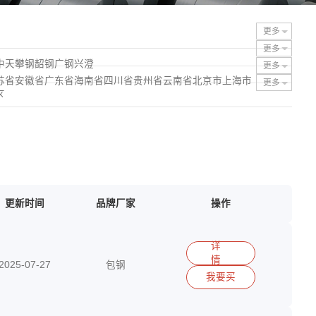
更多
更多
中天
攀钢
韶钢
广钢
兴澄
更多
苏省
安徽省
广东省
海南省
四川省
贵州省
云南省
北京市
上海市
更多
区
更新时间
品牌厂家
操作
详
情
2025-07-27
包钢
我要买
15290417513