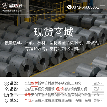
0371-66885861
现货商城
覆盖热轧、冷轧、板材、型材等全品类钢材，年现货库
存超10万吨，支持定制化采购。
品类：
全部
型材
板材
管材
建材
不锈钢
加工服务
更多
品名：
全部
工字钢
角钢
槽钢
H型钢
道轨钢
扁钢
方钢
更多
镀锌工字钢
镀锌H型钢
镀锌角钢
镀锌槽钢
钢厂：
全部
安钢
宝钢
舞钢
鞍钢
邯钢
莱钢
首钢
马钢
沙钢
更多
镀锌扁钢
普阳
南钢
武钢
包钢
太钢
山钢
酒钢
敬业
本钢
日照
地区：
全部
河南省
河北省
湖北省
湖南省
山西省
山东省
更多
唐钢
石横
柳钢
湘钢
龙钢
济钢
中天
攀钢
韶钢
广钢
吉林省
辽宁省
黑龙江省
陕西省
甘肃省
青海省