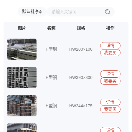
兴澄
福建省
浙江省
台湾省
江西省
江苏省
安徽省
广东省
海南省
四川省
贵州省
云南省
北京市
默认排序
上海市
天津市
重庆市
内蒙古自治区
新疆维吾尔自治区
宁夏回族自治区
图片
名称
规格
操作
广西壮族自治区
西藏自治区
香港特别行政区
澳门特别行政区
详情
H型钢
HW200×100
我要买
15290417513
详情
H型钢
HW390×300
我要买
15290417513
详情
H型钢
HW244×175
我要买
15290417513
详情