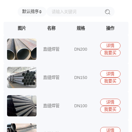
兴澄
福建省
浙江省
台湾省
江西省
江苏省
安徽省
广东省
海南省
四川省
贵州省
云南省
北京市
默认排序
上海市
天津市
重庆市
内蒙古自治区
新疆维吾尔自治区
宁夏回族自治区
图片
名称
规格
操作
广西壮族自治区
西藏自治区
香港特别行政区
澳门特别行政区
详情
直缝焊管
DN200
我要买
15290417513
详情
直缝焊管
DN150
我要买
15290417513
详情
直缝焊管
DN100
我要买
15290417513
详情