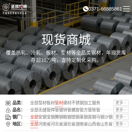
0371-66885861
现货商城
覆盖热轧、冷轧、板材、型材等全品类钢材，年现货库
存超10万吨，支持定制化采购。
品类：
全部
型材
板材
管材
建材
不锈钢
加工服务
更多
品名：
全部
无缝管
焊管
镀锌管
螺旋管
方管
矩管
更多
直缝焊管
合金管
管线钢管
涂塑管
钢塑管
衬塑管
钢厂：
全部
安钢
宝钢
舞钢
鞍钢
邯钢
莱钢
首钢
马钢
沙钢
更多
球墨铸管
普阳
南钢
武钢
包钢
太钢
山钢
酒钢
敬业
本钢
日照
地区：
全部
河南省
河北省
湖北省
湖南省
山西省
山东省
更多
唐钢
石横
柳钢
湘钢
龙钢
济钢
中天
攀钢
韶钢
广钢
吉林省
辽宁省
黑龙江省
陕西省
甘肃省
青海省