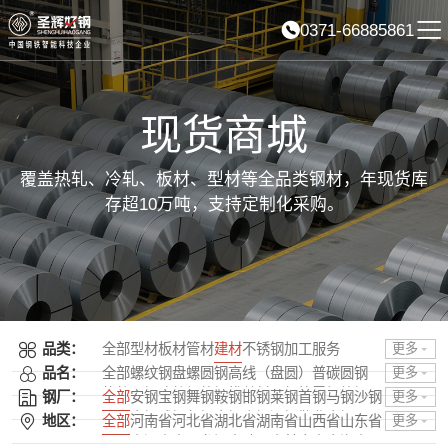
0371-66885861
现货商城
覆盖热轧、冷轧、板材、型材等全品类钢材，年现货库
存超10万吨，支持定制化采购。
品类：
全部
型材
板材
管材
建材
不锈钢
加工服务
更多
品名：
全部
螺纹钢
盘螺
圆钢
高线（盘圆）
普碳圆钢
更多
热轧圆钢
冷轧螺纹钢
拔丝材
三级抗震螺纹钢
钢厂：
全部
安钢
宝钢
舞钢
鞍钢
邯钢
莱钢
首钢
马钢
沙钢
更多
四级抗震螺纹钢
普阳
南钢
武钢
包钢
太钢
山钢
酒钢
敬业
本钢
日照
地区：
全部
河南省
河北省
湖北省
湖南省
山西省
山东省
更多
PC盘条（预应力混凝土用盘条）
唐钢
石横
柳钢
湘钢
龙钢
济钢
中天
攀钢
韶钢
广钢
吉林省
辽宁省
黑龙江省
陕西省
甘肃省
青海省