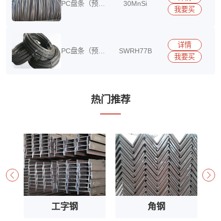
PC盘条（预应
30MnSi
我要买
力混凝土用盘
15290417513
条）
详情
PC盘条（预应
SWRH77B
我要买
力混凝土用盘
15290417513
条）
热门推荐
工字钢
角钢