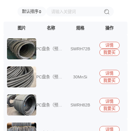
高延性冷轧螺纹钢
兴澄
福建省
浙江省
台湾省
江西省
江苏省
安徽省
广东省
海南省
四川省
贵州省
云南省
北京市
默认排序
上海市
天津市
重庆市
内蒙古自治区
新疆维吾尔自治区
宁夏回族自治区
图片
名称
规格
操作
广西壮族自治区
西藏自治区
香港特别行政区
澳门特别行政区
详情
PC盘条（预应
SWRH72B
我要买
力混凝土用盘条
15290417513
详情
PC盘条（预应
30MnSi
我要买
力混凝土用盘条
15290417513
详情
PC盘条（预应
SWRH82B
我要买
力混凝土用盘条
15290417513
详情