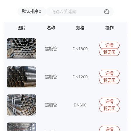
兴澄
福建省
浙江省
台湾省
江西省
江苏省
安徽省
广东省
海南省
四川省
贵州省
云南省
北京市
默认排序
上海市
天津市
重庆市
内蒙古自治区
新疆维吾尔自治区
宁夏回族自治区
图片
名称
规格
操作
广西壮族自治区
西藏自治区
香港特别行政区
澳门特别行政区
详情
螺旋管
DN1800
我要买
15290417513
详情
螺旋管
DN1200
我要买
15290417513
详情
螺旋管
DN600
我要买
15290417513
详情