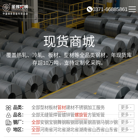
0371-66885861
现货商城
覆盖热轧、冷轧、板材、型材等全品类钢材，年现货库
存超10万吨，支持定制化采购。
品类：
全部
型材
板材
管材
建材
不锈钢
加工服务
更多
品名：
全部
无缝管
焊管
镀锌管
螺旋管
方管
矩管
更多
直缝焊管
合金管
管线钢管
涂塑管
钢塑管
衬塑管
钢厂：
全部
安钢
宝钢
舞钢
鞍钢
邯钢
莱钢
首钢
马钢
沙钢
更多
球墨铸管
普阳
南钢
武钢
包钢
太钢
山钢
酒钢
敬业
本钢
日照
地区：
全部
河南省
河北省
湖北省
湖南省
山西省
山东省
更多
唐钢
石横
柳钢
湘钢
龙钢
济钢
中天
攀钢
韶钢
广钢
吉林省
辽宁省
黑龙江省
陕西省
甘肃省
青海省