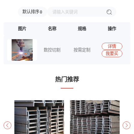
兴澄
福建省
浙江省
台湾省
江西省
江苏省
安徽省
广东省
海南省
四川省
贵州省
云南省
北京市
默认排序
上海市
天津市
重庆市
内蒙古自治区
新疆维吾尔自治区
宁夏回族自治区
图片
名称
规格
操作
广西壮族自治区
西藏自治区
香港特别行政区
澳门特别行政区
详情
数控切割
按需定制
我要买
15290417513
热门推荐