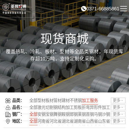
0371-66885861
现货商城
覆盖热轧、冷轧、板材、型材等全品类钢材，年现货库
存超10万吨，支持定制化采购。
品类：
全部
型材
板材
管材
建材
不锈钢
加工服务
更多
品名：
全部
激光切割
钢结构加工
剪板折弯
异形件加工
更多
数控切割
精密焊接
C型钢
U型钢
钢厂：
全部
安钢
宝钢
舞钢
鞍钢
邯钢
莱钢
首钢
马钢
沙钢
更多
普阳
南钢
武钢
包钢
太钢
山钢
酒钢
敬业
本钢
日照
地区：
全部
河南省
河北省
湖北省
湖南省
山西省
山东省
更多
唐钢
石横
柳钢
湘钢
龙钢
济钢
中天
攀钢
韶钢
广钢
吉林省
辽宁省
黑龙江省
陕西省
甘肃省
青海省