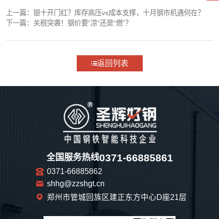
上一篇：
银十开门红？库存高压vs成本支撑，十月钢市机遇何在？
下一篇：
关税突袭！钢价要“凉”还是“燃”？
返回列表
0371-66885861
全国服务热线
0371-66885862
shhg@zzshgt.cn
郑州市管城回族区建正东方中心D座21层