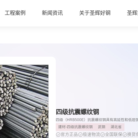
工程案例
新闻资讯
关于圣辉好钢
圣辉
四级抗震螺纹钢
四级（HRB500E）抗震螺纹钢具有高延性和低
建材-四级抗震螺纹钢
武钢
湖北省
官方正品
极速物流
全国联保
换货