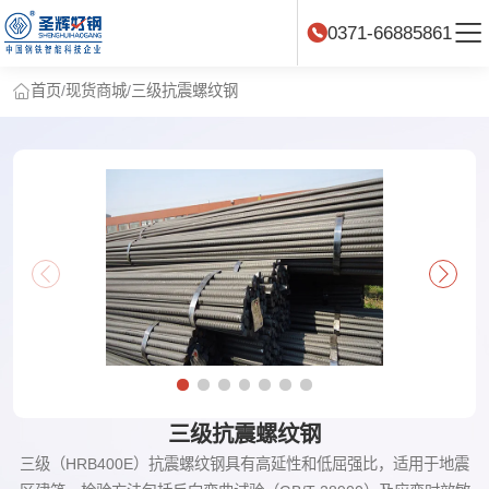
0371-66885861
首页
/
现货商城
/
三级抗震螺纹钢
三级抗震螺纹钢
三级（HRB400E）抗震螺纹钢具有高延性和低屈强比，适用于地震