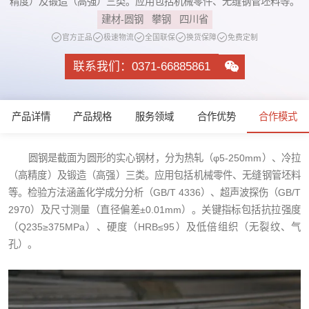
精度）及锻造（高强）三类。应用包括机械零件、无缝钢管坯料等。
建材-圆钢
攀钢
四川省
官方正品
极速物流
全国联保
换货保障
免费定制
联系我们：0371-66885861
产品详情
产品规格
服务领域
合作优势
合作模式
圆钢是截面为圆形的实心钢材，分为热轧（φ5-250mm）、冷拉
（高精度）及锻造（高强）三类。应用包括机械零件、无缝钢管坯料
等。检验方法涵盖化学成分分析（GB/T 4336）、超声波探伤（GB/T
2970）及尺寸测量（直径偏差±0.01mm）。关键指标包括抗拉强度
（Q235≥375MPa）、硬度（HRB≤95）及低倍组织（无裂纹、气
孔）。