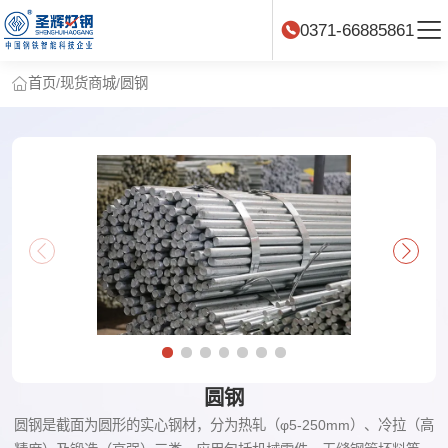
0371-66885861
首页
/
现货商城
/
圆钢
圆钢
圆钢是截面为圆形的实心钢材，分为热轧（φ5-250mm）、冷拉（高