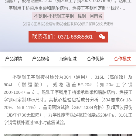
强酸），规格涵盖5#-20#（如20#工字钢200×100×7mm）。热轧工
字钢用于桥梁承重梁和船舶结构，焊接工字钢可定制非标尺寸。
不锈钢-不锈钢工字钢
舞钢
河南省
官方正品
极速物流
全国联保
换货保障
免费定制
联系我们：0371-66885861
产品详情
产品规格
服务领域
合作优势
合作模式
不锈钢工字钢按材质分为304（通用）、316L（高耐蚀）及
904L（耐强酸），规格涵盖5#-20#（如20#工字钢
200×100×7mm）。热轧工字钢用于桥梁承重梁和船舶结构，焊接工
字钢可定制非标尺寸。其核心检验包括成分分析（304要求Cr 18-
20%、Ni 8-11%）、晶间腐蚀试验（GB/T4334合格）及超声波探伤
（JB/T4730无缺陷），力学性能需满足抗拉强度≥520MPa，316L工
字钢需额外通过96小时盐雾试验。