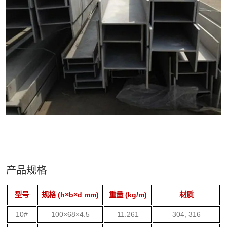
产品规格
型号
规格 (h×b×d mm)
重量 (kg/m)
材质
10#
100×68×4.5
11.261
304, 316