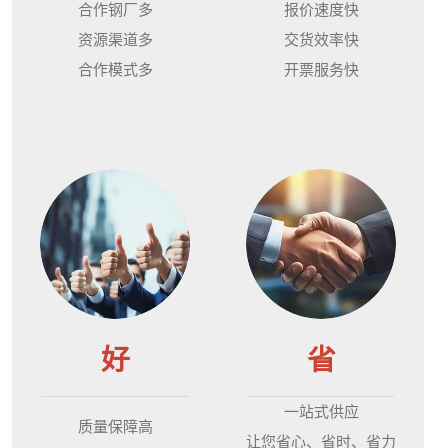
合作钢厂多
报价速度快
资源渠道多
交货效率快
合作模式多
开票服务快
好
省
一站式供应
质量保障高
让您省心、省时、省力