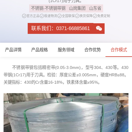
(1Cr17)用于刀具。
不锈钢-不锈钢带钢
山岗集团
山东省
官方正品
极速物流
全国联保
换货保障
免费定制
联系我们：0371-66885861
产品详情
产品规格
服务领域
合作优势
合作模式
不锈钢带钢包括精密带(0.05-3.0mm)，型号304、430等。430
带钢(1Cr17)用于刀具。检验：厚度公差±0.005mm，硬度HRB≤88。
关键指标：430的Cr含量16-18%，铁素体含量≥95%。