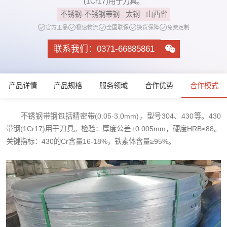
(1Cr17)用于刀具。
不锈钢-不锈钢带钢
太钢
山西省
官方正品
极速物流
全国联保
换货保障
免费定制
联系我们：0371-66885861
产品详情
产品规格
服务领域
合作优势
合作模式
不锈钢带钢包括精密带(0.05-3.0mm)，型号304、430等。430
带钢(1Cr17)用于刀具。检验：厚度公差±0.005mm，硬度HRB≤88。
关键指标：430的Cr含量16-18%，铁素体含量≥95%。