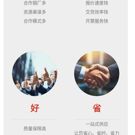
合作钢厂多
报价速度快
资源渠道多
交货效率快
合作模式多
开票服务快
好
省
一站式供应
质量保障高
让您省心、省时、省力