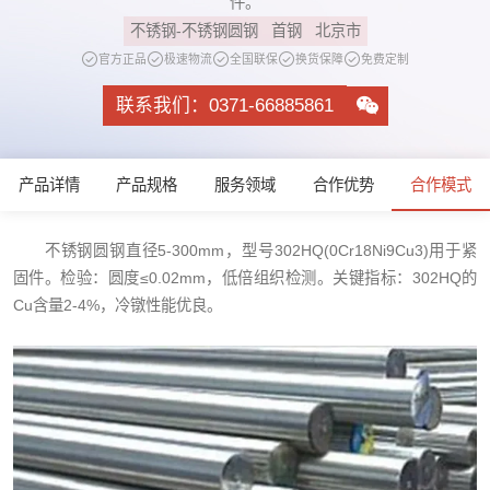
件。
不锈钢-不锈钢圆钢
首钢
北京市
官方正品
极速物流
全国联保
换货保障
免费定制
联系我们：0371-66885861
产品详情
产品规格
服务领域
合作优势
合作模式
不锈钢圆钢直径5-300mm，型号302HQ(0Cr18Ni9Cu3)用于紧
固件。检验：圆度≤0.02mm，低倍组织检测。关键指标：302HQ的
Cu含量2-4%，冷镦性能优良。