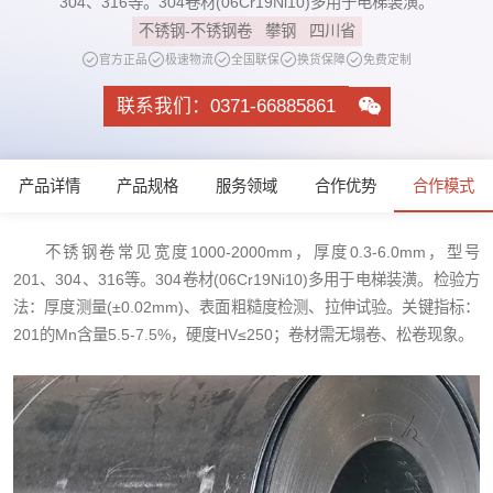
304、316等。304卷材(06Cr19Ni10)多用于电梯装潢。
不锈钢-不锈钢卷
攀钢
四川省
官方正品
极速物流
全国联保
换货保障
免费定制
联系我们：0371-66885861
产品详情
产品规格
服务领域
合作优势
合作模式
不锈钢卷常见宽度1000-2000mm，厚度0.3-6.0mm，型号
201、304、316等。304卷材(06Cr19Ni10)多用于电梯装潢。检验方
法：厚度测量(±0.02mm)、表面粗糙度检测、拉伸试验。关键指标：
201的Mn含量5.5-7.5%，硬度HV≤250；卷材需无塌卷、松卷现象。