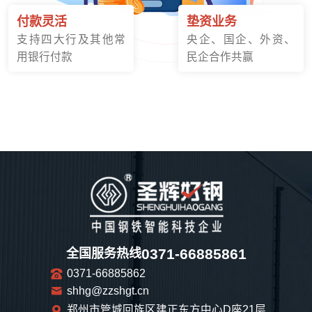
付款灵活
垫资业务
支持四大行及其他常
央企、国企、外资、
用银行付款
民企合作共赢
0371-66885861
全国服务热线
0371-66885862
shhg@zzshgt.cn
郑州市管城回族区建正东方中心D座21层