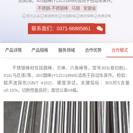
氏体)等。303圆棒(Y12Cr18Ni9)适用于自动车床件。
不锈钢-不锈钢棒
马钢
安徽省
官方正品
极速物流
全国联保
换货保障
免费定制
联系我们：0371-66885861
产品详情
产品规格
服务领域
合作优势
合作模式
不锈钢棒材包括圆棒、方棒、六角棒等，型号303(易切削)、
416(马氏体)等。303圆棒(Y12Cr18Ni9)适用于自动车床件。检验：
超声波探伤(GB/T 4162)、硬度测试。关键指标：303的S含量
≥0.15%，切削性能良好；直径公差h9级。