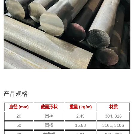
产品规格
直径 (mm)
截面形状
重量 (kg/m)
材质
20
圆棒
2.49
304, 316
50
圆棒
15.58
316L, 310S