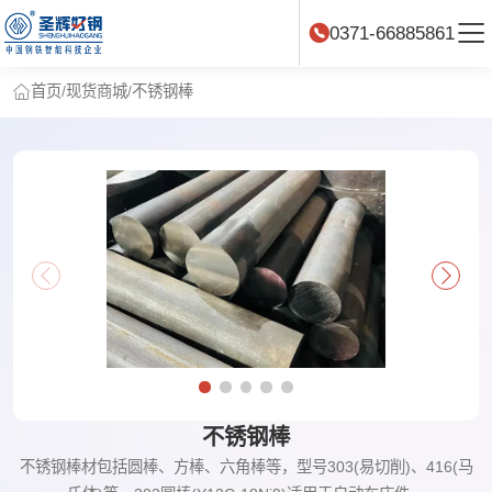
0371-66885861
首页
/
现货商城
/
不锈钢棒
不锈钢棒
不锈钢棒材包括圆棒、方棒、六角棒等，型号303(易切削)、416(马