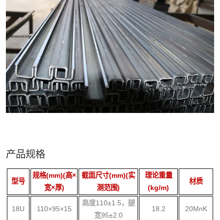
产品规格
‌规格(mm)‌(高×
‌截面尺寸(mm)‌(实
‌理论重量
型号‌
‌材质‌
宽×厚)
测范围)
(kg/m)‌
高度110±1.5，腿
18U
110×95×15
18.2
20MnK
宽95±2.0