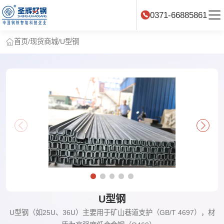
0371-66885861
首页
/
现货商城
/
U型钢
U型钢
U型钢（如25U、36U）主要用于矿山巷道支护（GB/T 4697），材