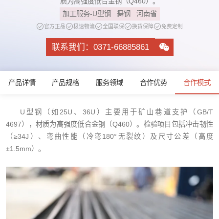
质为高强度低合金钢（Q460）。
加工服务-U型钢
舞钢
河南省
官方正品
极速物流
全国联保
换货保障
免费定制
联系我们：0371-66885861
产品详情
产品规格
服务领域
合作优势
合作模式
U型钢（如25U、36U）主要用于矿山巷道支护（GB/T
4697），材质为高强度低合金钢（Q460）。检验项目包括冲击韧性
（≥34J）、弯曲性能（冷弯180°无裂纹）及尺寸公差（高度
±1.5mm）。