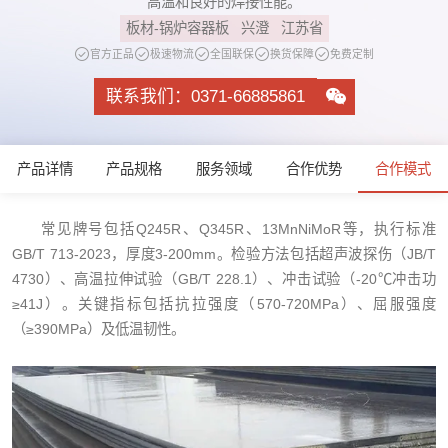
高温和良好的焊接性能。
板材-锅炉容器板
兴澄
江苏省
官方正品
极速物流
全国联保
换货保障
免费定制
联系我们：0371-66885861
产品详情
产品规格
服务领域
合作优势
合作模式
常见牌号包括Q245R、Q345R、13MnNiMoR等，执行标准
GB/T 713-2023，厚度3-200mm。检验方法包括超声波探伤（JB/T
4730）、高温拉伸试验（GB/T 228.1）、冲击试验（-20℃冲击功
≥41J）。关键指标包括抗拉强度（570-720MPa）、屈服强度
（≥390MPa）及低温韧性。