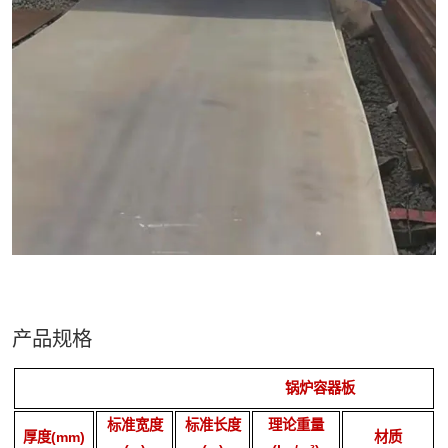
产品规格
锅炉容器板
标准宽度
标准长度
理论重量
厚度(mm)
材质