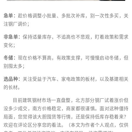
急单：
趁价格调整小批量、多批次补库，别一次性多买，关
注钢厂调价；
非急单：
保持适量库存，不追高也不悲观，盯着政策和需求
变化；
冬储：
现在价格不算高，有政策支撑，可慢慢启动冬储，但
别囤太多；
选品种：
关注受益于汽车、家电政策的板材，以及基建相关
的长材。
目前建筑钢材市场一直盘整，北方部分钢厂试着涨价但
没多少成交，南方价格稳定，商家都很谨慎。面对这种僵持
局面，您觉得该大胆囤货等行情，还是保持低库存稳着来？
欢迎在评论区分享您的看法。（本文为作者个人观点，仅供