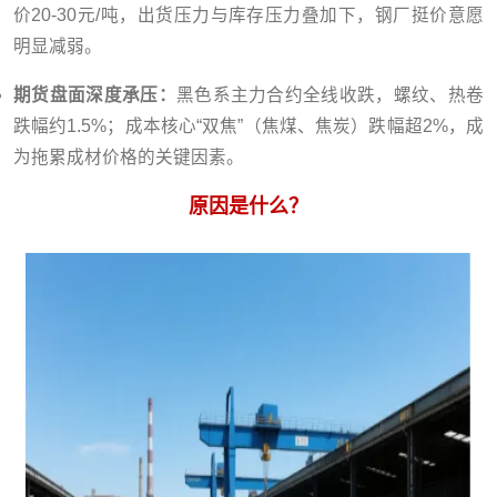
价20-30元/吨，出货压力与库存压力叠加下，钢厂挺价意愿
明显减弱。
期货盘面深度承压：
黑色系主力合约全线收跌，螺纹、热卷
跌幅约1.5%；成本核心“双焦”（焦煤、焦炭）跌幅超2%，成
为拖累成材价格的关键因素。
原因是什么？