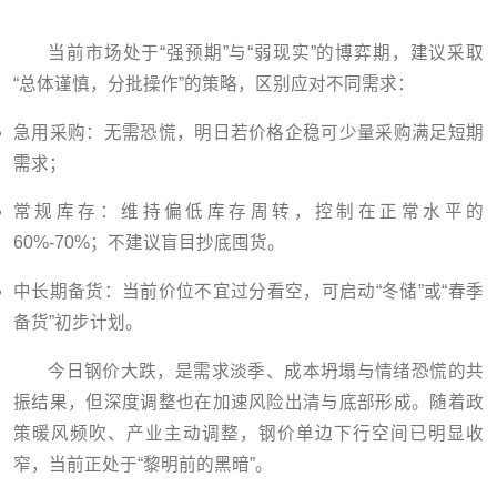
当前市场处于“强预期”与“弱现实”的博弈期，建议采取
“总体谨慎，分批操作”的策略，区别应对不同需求：
急用采购：无需恐慌，明日若价格企稳可少量采购满足短期
需求；
常规库存：维持偏低库存周转，控制在正常水平的
60%-70%；不建议盲目抄底囤货。
中长期备货：当前价位不宜过分看空，可启动“冬储”或“春季
备货”初步计划。
今日钢价大跌，是需求淡季、成本坍塌与情绪恐慌的共
振结果，但深度调整也在加速风险出清与底部形成。随着政
策暖风频吹、产业主动调整，钢价单边下行空间已明显收
窄，当前正处于“黎明前的黑暗”。