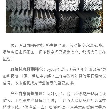
预计明日国内钢材价格主稳个涨，波动幅度0-10元/吨。
尽管今日市场萧条，但下跌空间已逐步收窄，积极信号正在
显现：
政策托底预期强化：
zyzzj会议已明确明年经济政策“更
加积极”的基调，后续中央经济工作会议可能释放更强稳增长
信号，政策暖意成为行业御寒的重要支撑。
产业自身调整加速：
面对亏损，钢厂检修减产规模持续
扩大，上周影响产量超33万吨；同时五大钢材品种社会库存
持续下降，“供应减、库存降”的格局正从基本面缓解供需矛