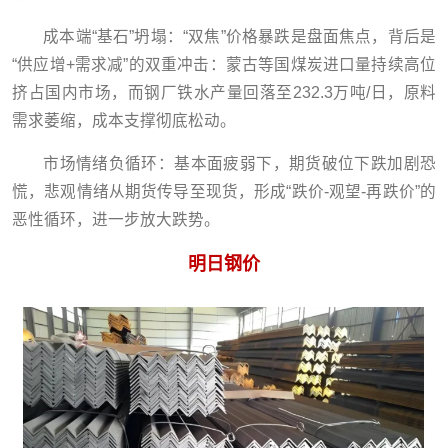
成本端“基石”坍塌：“双焦”价格暴跌是盘面焦点，背后是
“供应增+需求减”的双重冲击：蒙古等国煤炭进口量持续高位
挤占国内市场，而钢厂铁水产量回落至232.3万吨/日，原料
需求萎缩，成本支撑彻底松动。
市场情绪负循环：基本面疲弱下，期货破位下跌加剧恐
慌，悲观情绪从期货传导至现货，形成“跌价-观望-再跌价”的
恶性循环，进一步放大跌势。
明日钢价