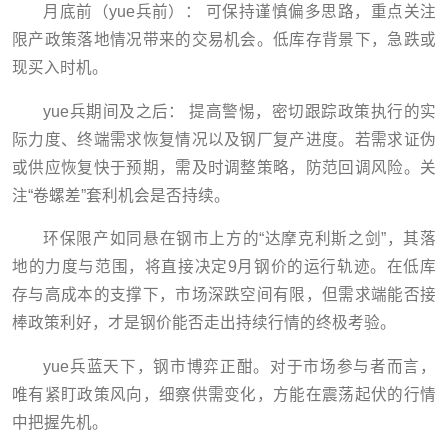
月底前（yue兵前）： 可保持谨慎偏多思路，重点关注
限产政策落地情况带来的交易机会。低库存背景下，急跌或
现买入时机。
yue兵期间及之后： 提高警惕，密切跟踪政策执行的实
际力度、终端需求恢复情况以及钢厂复产进度。若需求证伪
或供应恢复快于预期，需及时调整策略，防范回调风险。关
注“卷螺差”套利机会是否持续。
环保限产如同悬在钢市上方的“达摩克利斯之剑”，其落
地的力度与范围，将直接决定9月钢价的运行轨迹。在低库
存与高成本的支撑下，市场深跌空间有限，但需求端能否接
棒政策利好，才是钢价能否走出持续行情的终极考验。
yue兵蓝天下，钢市博弈正酣。对于市场参与者而言，
唯有紧盯政策风向，细察供需变化，方能在震荡起伏的行情
中把握先机。