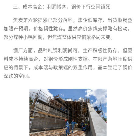
三、成本高企：利润博弈，钢价下行空间锁死
焦炭第六轮提涨已部分落地，焦企低库存、出货顺畅叠
加限产预期，价格韧性犹存。虽然高价焦煤支撑略有松动，
部分煤种小幅回调，但焦煤整体供应偏紧格局未变。
钢厂方面，品种吨钢利润尚可，生产积极性仍存。但原
料成本持续高企，对钢价形成刚性支撑。在限产落地压缩供
应的背景下，成本端与政策端的双重作用，基本锁定了钢价
深跌的空间。