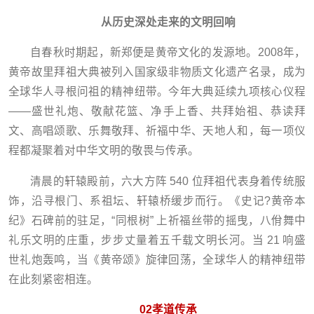
从历史深处走来的文明回响
自春秋时期起，新郑便是黄帝文化的发源地。2008年，
黄帝故里拜祖大典被列入国家级非物质文化遗产名录，成为
全球华人寻根问祖的精神纽带。今年大典延续九项核心仪程
——盛世礼炮、敬献花篮、净手上香、共拜始祖、恭读拜
文、高唱颂歌、乐舞敬拜、祈福中华、天地人和，每一项仪
程都凝聚着对中华文明的敬畏与传承。
清晨的轩辕殿前，六大方阵 540 位拜祖代表身着传统服
饰，沿寻根门、系祖坛、轩辕桥缓步而行。《史记?黄帝本
纪》石碑前的驻足，“同根树” 上祈福丝带的摇曳，八佾舞中
礼乐文明的庄重，步步丈量着五千载文明长河。当 21 响盛
世礼炮轰鸣，当《黄帝颂》旋律回荡，全球华人的精神纽带
在此刻紧密相连。
02
孝道传承