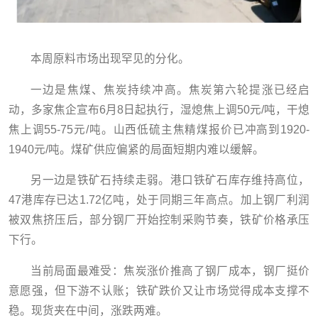
本周原料市场出现罕见的分化。
一边是焦煤、焦炭持续冲高。焦炭第六轮提涨已经启
动，多家焦企宣布6月8日起执行，湿熄焦上调50元/吨，干熄
焦上调55-75元/吨。山西低硫主焦精煤报价已冲高到1920-
1940元/吨。煤矿供应偏紧的局面短期内难以缓解。
另一边是铁矿石持续走弱。港口铁矿石库存维持高位，
47港库存已达1.72亿吨，处于同期三年高点。加上钢厂利润
被双焦挤压后，部分钢厂开始控制采购节奏，铁矿价格承压
下行。
当前局面最难受：焦炭涨价推高了钢厂成本，钢厂挺价
意愿强，但下游不认账；铁矿跌价又让市场觉得成本支撑不
稳。现货夹在中间，涨跌两难。