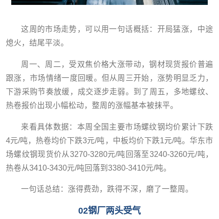
这周的市场走势，可以用一句话概括：开局猛涨，中途
熄火，结尾平淡。
周一、周二，受双焦价格大涨带动，钢材现货报价普遍
跟涨，市场情绪一度回暖。但从周三开始，涨势明显乏力，
下游采购节奏放缓，成交逐步走弱。到了周五，多地螺纹、
热卷报价出现小幅松动，整周的涨幅基本被抹平。
来看具体数据：本周全国主要市场螺纹钢均价累计下跌
4元/吨，热卷均价下跌3元/吨，中板均价下跌1元/吨。华东市
场螺纹钢现货价从3270-3280元/吨回落至3240-3260元/吨，
热卷从3410-3430元/吨回落到3380-3410元/吨。
一句话总结：涨得费劲，跌得不深，磨了一整周。
02钢厂两头受气