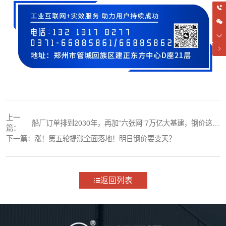
上一
船厂订单排到2030年，再加“六张网”7万亿大基建，钢价这波
篇：
有戏！
下一篇：
涨！第五轮提涨全面落地！明日钢价要变天？
返回列表